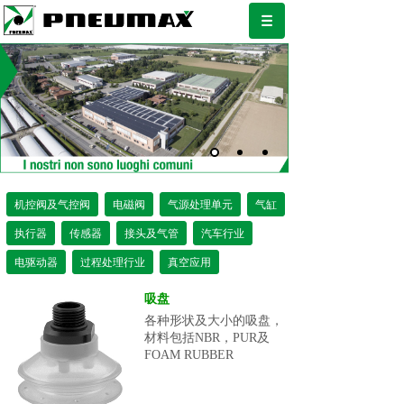
机控阀及气控阀
电磁阀
气源处理单元
气缸
执行器
传感器
接头及气管
汽车行业
电驱动器
过程处理行业
真空应用
吸盘
各种形状及大小的吸盘，
材料包括NBR，PUR及
FOAM RUBBER