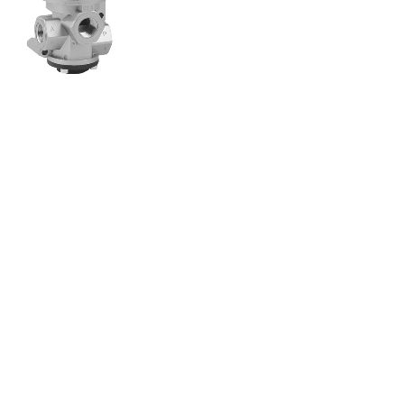
真空附件
各类真空附件
共 115 条记录
首页
<上一页
1
…
19
20
21
22
23
纽迈司气动器材(苏州)有限公司
网站备案号
：
苏ICP备2020058591号
沪公网安备 31011702001681号