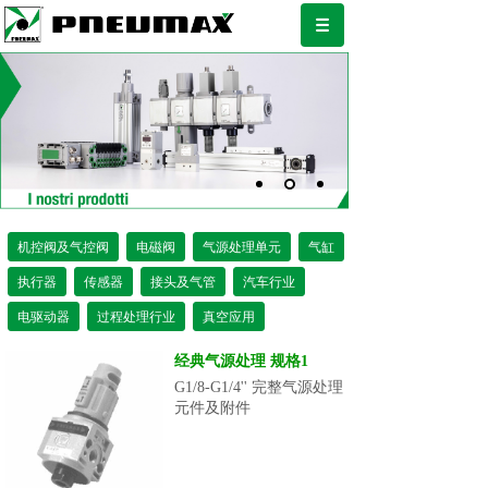
机控阀及气控阀
电磁阀
气源处理单元
气缸
执行器
传感器
接头及气管
汽车行业
电驱动器
过程处理行业
真空应用
经典气源处理 规格1
G1/8-G1/4'' 完整气源处理
元件及附件