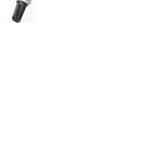
电气比例阀
规格0/1/3 电气比例阀及
附件，电流型及电压型，
SUB-D15或M12及
Canopen型
共 11 条记录
1
2
3
下一页>
末页
纽迈司气动器材(苏州)有限公司
网站备案号
：
苏ICP备2020058591号
沪公网安备 31011702001681号
网站建设：铭心科技