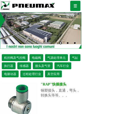
机控阀及气控阀
电磁阀
气源处理单元
气缸
执行器
传感器
接头及气管
汽车行业
电驱动器
过程处理行业
真空应用
"RAP"快插接头
铜塑接头，直通，弯头，
转换头等等。。。