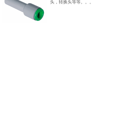
头，转换头等等。。。
"Micro-RAP"快插接头
迷你型接头
共 15 条记录
1
2
3
下一页>
末页
纽迈司气动器材(苏州)有限公司
网站备案号
：
苏ICP备2020058591号
沪公网安备 31011702001681号
网站建设：铭心科技