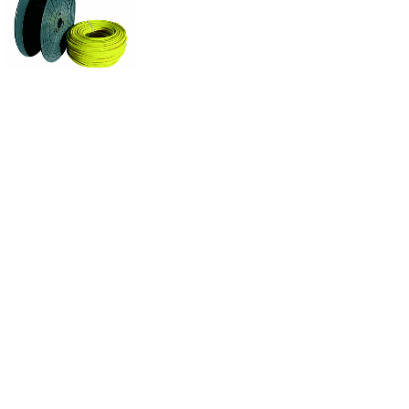
特殊功能接头
各类迷你型接头，功能接
头等等。。。
共 15 条记录
首页
<上一页
1
2
3
纽迈司气动器材(苏州)有限公司
网站备案号
：
苏ICP备2020058591号
沪公网安备 31011702001681号
网站建设：铭心科技