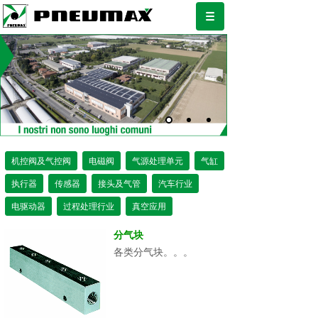
机控阀及气控阀
电磁阀
气源处理单元
气缸
执行器
传感器
接头及气管
汽车行业
电驱动器
过程处理行业
真空应用
分气块
各类分气块。。。