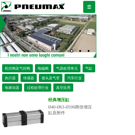
机控阀及气控阀
电磁阀
气源处理单元
气缸
执行器
传感器
接头及气管
汽车行业
电驱动器
过程处理行业
真空应用
经典增压缸
Ø40-Ø63-Ø100两倍增压
缸及附件