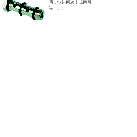
筒，快排阀及手拉阀等
等。。。。
消音器
各类消音器。。。
共 15 条记录
首页
<上一页
1
2
3
下一页>
末页
纽迈司气动器材(苏州)有限公司
网站备案号
：
苏ICP备2020058591号
沪公网安备 31011702001681号