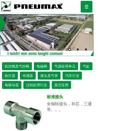
机控阀及气控阀
电磁阀
气源处理单元
气缸
执行器
传感器
接头及气管
汽车行业
电驱动器
过程处理行业
真空应用
标准接头
全铜转接头，补芯，三通
等。。。