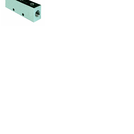
低噪音喷嘴
各类低噪音喷嘴。。。
共 115 条记录
首页
<上一页
1
…
15
16
17
18
19
…
23
下一页>
末页
纽迈司气动器材(苏州)有限公司
网站备案号
：
苏ICP备2020058591号
沪公网安备 31011702001681号