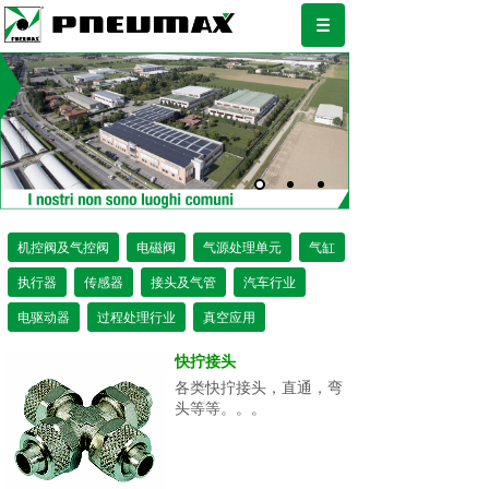
机控阀及气控阀
电磁阀
气源处理单元
气缸
执行器
传感器
接头及气管
汽车行业
电驱动器
过程处理行业
真空应用
快拧接头
各类快拧接头，直通，弯
头等等。。。