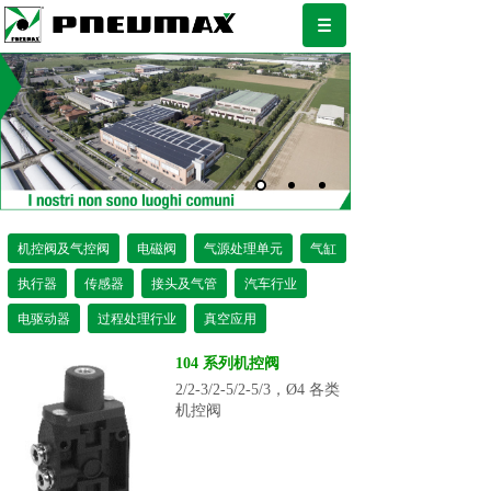
机控阀及气控阀
电磁阀
气源处理单元
气缸
执行器
传感器
接头及气管
汽车行业
电驱动器
过程处理行业
真空应用
104 系列机控阀
2/2-3/2-5/2-5/3，Ø4 各类
机控阀