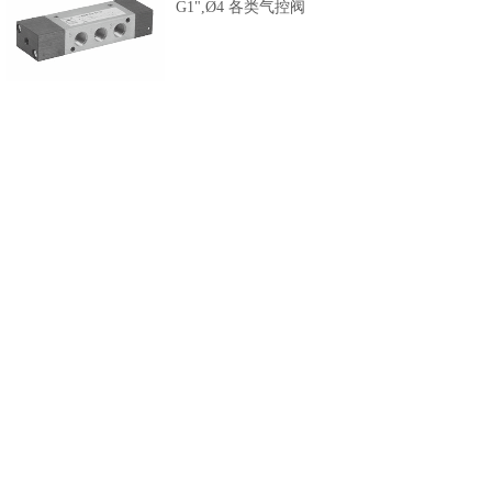
G1",Ø4 各类气控阀
600 系列气动回路装置
M5-G1",Ø3-Ø6 各类节流
阀，梭阀，快排阀，消音
器，汇流条，气控截止，
喷雾阀等
共 10 条记录
1
2
下一页>
末页
纽迈司气动器材(苏州)有限公司
网站备案号
：
苏ICP备2020058591号
沪公网安备 31011702001681号
网站建设：铭心科技